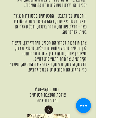
יכבידו או ידרשו פעולות תחזוקה מעיקות.
- תכשיט עם כתובת - התכשיטים בסטודיו תנג'רה
נוצרו בעשר אצבעות, באהבה ובאחריות. הסטודיו
כאן - הדלת פתוחה, הדרך ברוכה, ובכל שאלה או
בעיה, אנחנו פה.
אתן מוזמנות לבחור את הפריט היחודי לכן, וליצור
לכן תכשיט שיכיל משמעות סמלית, שישא זכרון,
שיאפיין אתכן, שיחבר בין אנשים תחת חופה
וקידושין, או תחת התחייבות לחיים.
חברוּת, הורוּת, זוגיוּת, פאר היצירה החדשה, ופשוט
כדי לחגוג את הטוב שיש לעולם להציע.
נטע ברקאי-תג'ר
צורפת ומעצבת תכשיטים
סטודיו תנג'רה