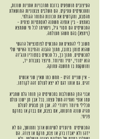
העיצובים מושפעים ברובם מתרבויות אתניות שונות,
ומתכשיטים עתיקים. הם משלבים צבעוניות המושאלת
מהטבע, ומקדשים את תכונות החומר הגולמי.
באמצע - בין אופנה משתנה לאסתטיות נצחית -
התכשיטים הם חסרי גיל, ויתאימו לכל מי שתמצא
(וימצא) בהם משהו מעולמה.
חשוב לי להתאים את התכשיט לפוטנציאל הרגשי
שהוא טומן בחובו, מתוך ההבנה והחיבור האישי שלי
לתכשיטים. מתוך כך, כל תכשיט בסטודיו תנג'רה
הוא יחודי, יחיד ומיוחד. מיוצר בעבודת יד,
ומושקעת בו מחשבה עמוקה.
- אין שניים זהים - ממש כמו שאין שני אנשים
זהים. גם אותו דגם לא יצא לעולם זהה לקודמו.
אבני החן המשולבות בתכשיטים הן חומר גלם שמביא
עמו אופי ואמירה משל עצמו. בכל אבן חן ישנו עולם
תכלילי מיוחד ויחודי לה. אבן חן טבעית לעולם
תהיה שונה מרעותה, אם בצבע, אם בברק או במרקם
פנימי.
התכשיטים מיועדים לשימוש ארוך וממושך, הם לא
ידהו ולא יאבדו ברק או צבע, מרקם או צורה. הם
ישתלבו בחיים של בעליהם בצורה מושלמת, ולא