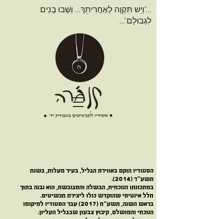
..."וְיֵשׁ תִּקְוָה לְאַחֲרִיתֵךְ... וְשָׁבוּ בָנִים
לִגְבוּלָם"...
סטודיו תנג'רה
הסטודיו הוקם באווירת הגליל, בעיר מעלות, בשנת
תשע"ד (2014).
במתכונתו הנוכחית, הבשלה והמגובשת, הוא נבנה בתוך
חלל אינטימי שהוקדש כולו ליצירת תכשיטים.
בראש השנה, תשע"ח (2017) עבר הסטודיו למיקומו
הנוכחי והמושלם, קיבוץ צבעון שבגליל העליון.