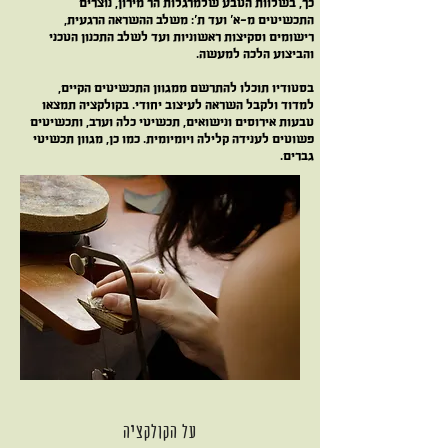
כך, בשלוות הטבע שלמרגלות הר מירון, נוצרים
התכשיטים מ-א' ועד ת': משלב ההשראה הרגעית,
רישומים וסקיצות ראשוניות ועד לשלב התכנון הטכני
והביצוע הלכה למעשה.
בסטודיו תוכלו להתרשם ממגוון התכשיטים הקיים,
למדוד ולקבל השראה לעיצוב יחודי. בקולקציה תמצאו
טבעות אירוסים ונישואים, תכשיטי כלה וערב, ותכשיטים
פשוטים לענידה קלילה ויומיומית. כמו כן, מגוון תכשיטי
גברים.
על הקולקציה